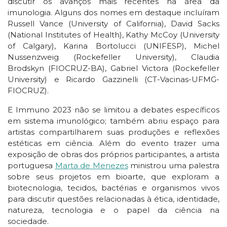
discutir os avanços mais recentes na área da
imunologia. Alguns dos nomes em destaque incluíram
Russell Vance (University of California), David Sacks
(National Institutes of Health), Kathy McCoy (University
of Calgary), Karina Bortolucci (UNIFESP), Michel
Nussenzweig (Rockefeller University), Claudia
Brodskyn (FIOCRUZ-BA), Gabriel Victora (Rockefeller
University) e Ricardo Gazzinelli (CT-Vacinas-UFMG-
FIOCRUZ).
E Immuno 2023 não se limitou a debates específicos
em sistema imunológico; também abriu espaço para
artistas compartilharem suas produções e reflexões
estéticas em ciência. Além do evento trazer uma
exposição de obras dos próprios participantes, a artista
portuguesa
Marta de Menezes
ministrou uma palestra
sobre seus projetos em bioarte, que exploram a
biotecnologia, tecidos, bactérias e organismos vivos
para discutir questões relacionadas à ética, identidade,
natureza, tecnologia e o papel da ciência na
sociedade.