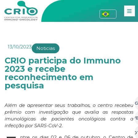
13/10/2023
Noticias
CRIO participa do Immuno
2023 e recebe
reconhecimento em
pesquisa
AG
Além de apresentar seus trabalhos, o centro recebeu
prêmio com investigação que avalia as respostas
EV
imunológicas de pacientes oncológicos contra a
infecção por SARS-CoV-2.
NO
ntre
os dias 02 e 06 de outubro, o Centro de