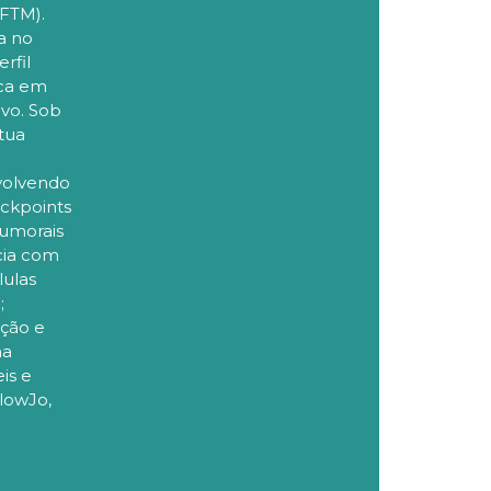
UFTM).
a no
rfil
ica em
vo. Sob
tua
volvendo
eckpoints
tumorais
cia com
lulas
;
ação e
ma
is e
FlowJo,