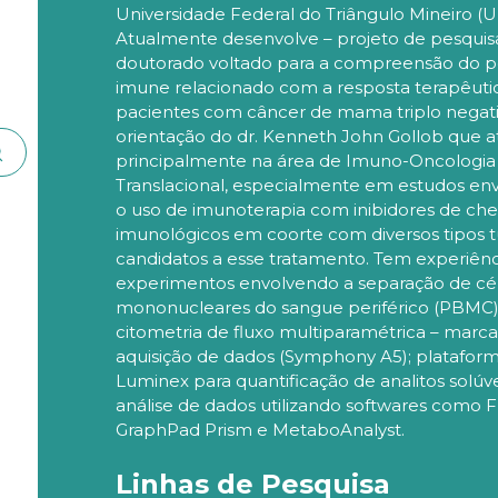
Universidade Federal do Triângulo Mineiro (
Atualmente desenvolve – projeto de pesquis
doutorado voltado para a compreensão do pe
imune relacionado com a resposta terapêut
pacientes com câncer de mama triplo negati
orientação do dr. Kenneth John Gollob que a
principalmente na área de Imuno-Oncologia
Translacional, especialmente em estudos en
o uso de imunoterapia com inibidores de ch
imunológicos em coorte com diversos tipos 
candidatos a esse tratamento. Tem experiên
experimentos envolvendo a separação de cé
mononucleares do sangue periférico (PBMC)
citometria de fluxo multiparamétrica – marc
aquisição de dados (Symphony A5); platafor
Luminex para quantificação de analitos solúve
análise de dados utilizando softwares como 
GraphPad Prism e MetaboAnalyst.
Linhas de Pesquisa