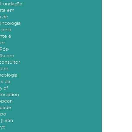
a Fundação
ista em
a de
Oncologia
 pela
nte é
cer
Pós-
ção em
consultor
 Tem
ncologia
 e da
y of
sociation
ropean
edade
upo
(Latin
lve