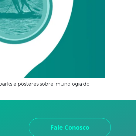
arks e pôsteres sobre imunologia do
Fale Conosco