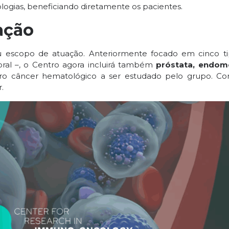
ogias, beneficiando diretamente os pacientes.
ação
u escopo de atuação. Anteriormente focado em cinco t
 oral –, o Centro agora incluirá também
próstata, endomé
ro câncer hematológico a ser estudado pelo grupo. C
.