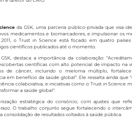
in e diretor do CRIO.
Science
da GSK, uma parceria público-privada que visa iden
 novos medicamentos e biomarcadores, e impulsionar os m
2011, o Trust in Science está focado em quatro países 
igos científicos publicados até o momento.
da GSK, destaca a importância da colaboração: “Acredita
scobertas científicas com alto potencial de impacto na v
s de câncer, incluindo o mieloma múltiplo, fortalec
em benefício da saúde global”. Ele ressalta ainda que “o
ncia colaborativa, e iniciativas como o Trust in Science 
nsformar a saúde global”.
ação estratégica do consórcio, com ajustes que refl
prazo. O trabalho conjunto segue fortalecendo o intercâ
 consolidação de resultados voltados à saúde pública.