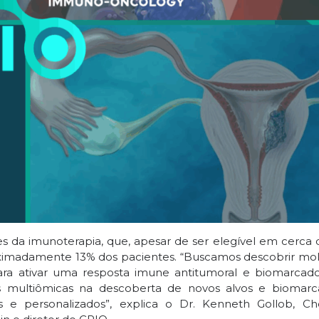
es da imunoterapia, que, apesar de ser elegível em cerca
oximadamente 13% dos pacientes. “Buscamos descobrir mol
para ativar uma resposta imune antitumoral e biomarcad
ens multiômicas na descoberta de novos alvos e biomarc
s e personalizados”, explica o Dr. Kenneth Gollob, C