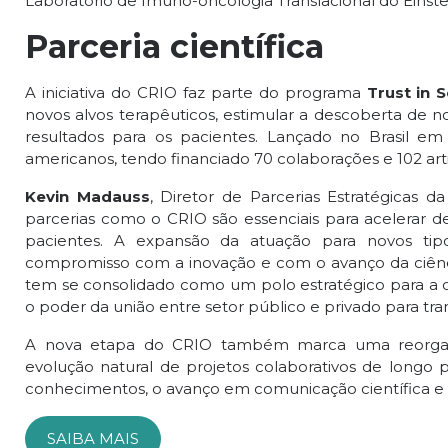
Laboratório de Imuno-oncologia Translacional do Einste
Parceria científica
A iniciativa do CRIO faz parte do programa
Trust in 
novos alvos terapêuticos, estimular a descoberta de
resultados para os pacientes. Lançado no Brasil em 
americanos, tendo financiado 70 colaborações e 102 art
Kevin Madauss
, Diretor de Parcerias Estratégicas 
parcerias como o CRIO são essenciais para acelerar de
pacientes. A expansão da atuação para novos tipo
compromisso com a inovação e com o avanço da ciência 
tem se consolidado como um polo estratégico para a ciê
o poder da união entre setor público e privado para tra
A nova etapa do CRIO também marca uma reorganiz
evolução natural de projetos colaborativos de longo 
conhecimentos, o avanço em comunicação científica e a
SAIBA MAIS