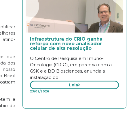
tificar
elhores
Infraestrutura do CRIO ganha
latino-
reforço com novo analisador
celular de alta resolução
mos que
O Centro de Pesquisa em Imuno-
ida dos
Oncologia (CRIO), em parceria com a
e nosso
GSK e a BD Biosciences, anuncia a
 Brasil
instalação do
mostram
Leia
23/02/2026
etem a
mbio de