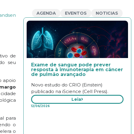
AGENDA
EVENTOS
NOTICIAS
randsen
tivo de
ndo seu
Exame de sangue pode prever
resposta à imunoterapia em câncer
de pulmão avançado
o apoio
Novo estudo do CRIO (Einstein)
amargo
publicado na iScience (Cell Press).
 cidade
Leia
ológica
12/06/2026
al para
vendo o
elera o