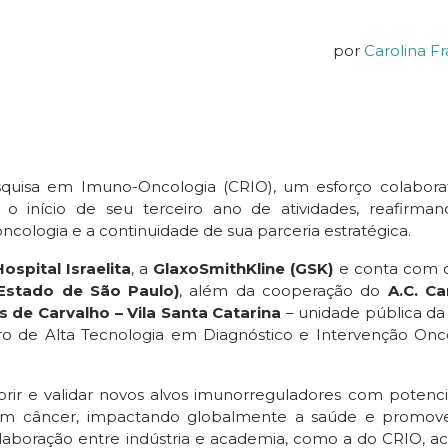
por
Carolina F
quisa em Imuno-Oncologia (CRIO), um esforço colabora
 o início de seu terceiro ano de atividades, reafirma
ologia e a continuidade de sua parceria estratégica.
Hospital Israelita
, a
GlaxoSmithKline (GSK)
e conta com 
stado de São Paulo)
, além da cooperação do
A.C. C
s de Carvalho – Vila Santa Catarina
– unidade pública da
tro de Alta Tecnologia em Diagnóstico e Intervenção Onc
ir e validar novos alvos imunorreguladores com potenci
s em câncer, impactando globalmente a saúde e promo
olaboração entre indústria e academia, como a do CRIO, ac