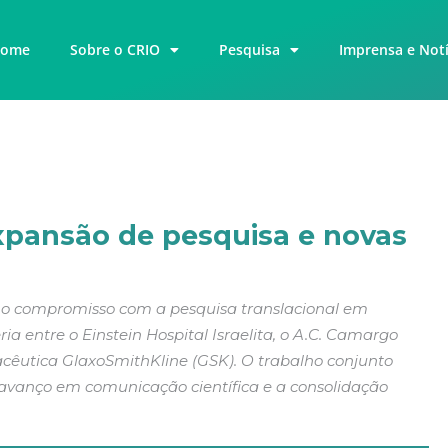
ome
Sobre o CRIO
Pesquisa
Imprensa e Notí
expansão de pesquisa e novas
o o compromisso com a pesquisa translacional em
a entre o Einstein Hospital Israelita, o A.C. Camargo
acêutica GlaxoSmithKline (GSK). O trabalho conjunto
 avanço em comunicação científica e a consolidação