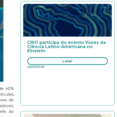
CRIO participa do evento Vozes da
Ciência Latino-Americana no
Einstein
Leia
06/05/2026
 de 40%
éculas,
ores de
adores,
hefe do