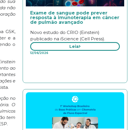
ndo sua
nda não
Exame de sangue pode prever
oração
resposta à imunoterapia em câncer
de pulmão avançado
na GSK,
Novo estudo do CRIO (Einstein)
ter e a
publicado na iScience (Cell Press).
vendo o
Leia
12/06/2026
instein
ento ao
rtantes
ações e
ista.
ação no
ória. O
uímicos
não tem
ESP.