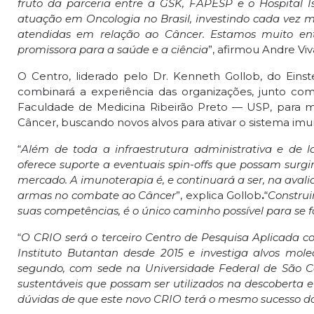
fruto da parceria entre a GSK, FAPESP e o Hospital I
atuação em Oncologia no Brasil, investindo cada vez 
atendidas em relação ao Câncer. Estamos muito e
promissora para a saúde e a ciência
”, afirmou Andre Viv
O Centro, liderado pelo Dr. Kenneth Gollob, do Eins
combinará a experiência das organizações, junto com
Faculdade de Medicina Ribeirão Preto — USP, para
Câncer, buscando novos alvos para ativar o sistema i
“
Além de toda a infraestrutura administrativa e de la
oferece suporte a eventuais spin-offs que possam surg
mercado. A imunoterapia é, e continuará a ser, na aval
armas no combate ao Câncer
”, explica Gollob
.
“
Construi
suas competências, é o único caminho possível para se 
“
O CRIO será o terceiro Centro de Pesquisa Aplicada c
Instituto Butantan desde 2015 e investiga alvos mol
segundo, com sede na Universidade Federal de São Ca
sustentáveis que possam ser utilizados na descobert
dúvidas de que este novo CRIO terá o mesmo sucesso d