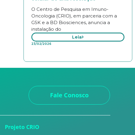
O Centro de Pesquisa em Imuno-
Oncologia (CRIO), em parceria com a
GSK e a BD Biosciences, anuncia a
instalação do
Leia
23/02/2026
Fale Conosco
Projeto CRIO