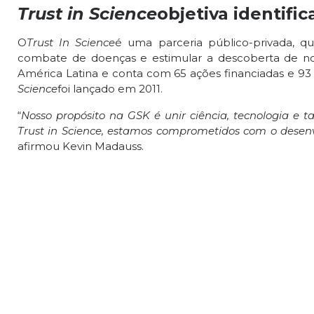
Trust in Science
objetiva identifi
O
Trust In Science
é uma parceria público-privada, qu
combate de doenças e estimular a descoberta de no
América Latina e conta com 65 ações financiadas e 93 a
Science
foi lançado em 2011.
“
Nosso propósito na GSK é unir ciência, tecnologia e
Trust in Science, estamos comprometidos com o desenv
afirmou Kevin Madauss.