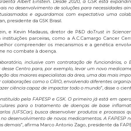
sraelita Albert Einstein. Desde 2020, a GSK está expandi
mais no desenvolvimento de soluções para necessidades ai
ntusiasmados e aguardamos com expectativa uma colab
an, presidente da GSK Brasil.
tein, e Kevin Madauss, diretor de P&D do
Trust in Science
 instituições parceiras, como a A.C.Camargo Cancer Cen
 melhor compreender os mecanismos e a genética envol
mune no combate à doença.
boratório, inclusive com contratação de funcionários, o E
ir desse Centro para, por exemplo, levar um novo medicam
iação dos maiores especialistas da área, uma das mais impo
r colaborações como o CRIO, envolvendo diferentes organiz
fazer ciência capaz de impactar todo o mundo
”, disse o cient
onstituído pela FAPESP e GSK. O primeiro já está em oper
eculares para o tratamento de doenças de base inflamat
rlos (UFSCar), busca desenvolver produtos e processos q
a e no desenvolvimento de novos medicamentos. A FAPESP 
os demais
”, afirma Marco Antonio Zago, presidente da FAP