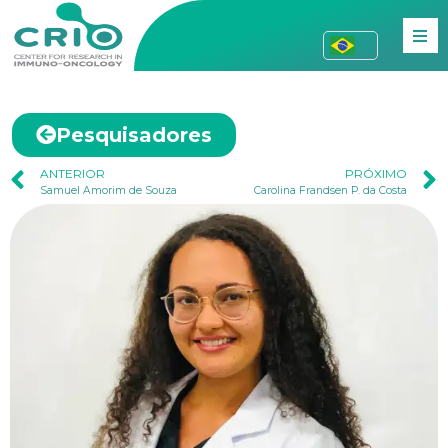
Pesquisadores
ANTERIOR
PRÓXIMO
Samuel Amorim de Souza
Carolina Frandsen P. da Costa