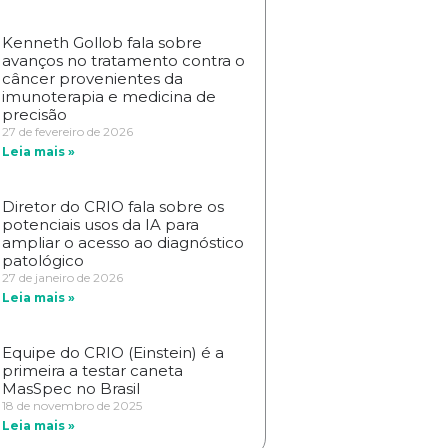
Kenneth Gollob fala sobre
avanços no tratamento contra o
câncer provenientes da
imunoterapia e medicina de
precisão
27 de fevereiro de 2026
Leia mais »
Diretor do CRIO fala sobre os
potenciais usos da IA para
ampliar o acesso ao diagnóstico
patológico
27 de janeiro de 2026
Leia mais »
Equipe do CRIO (Einstein) é a
primeira a testar caneta
MasSpec no Brasil
18 de novembro de 2025
Leia mais »