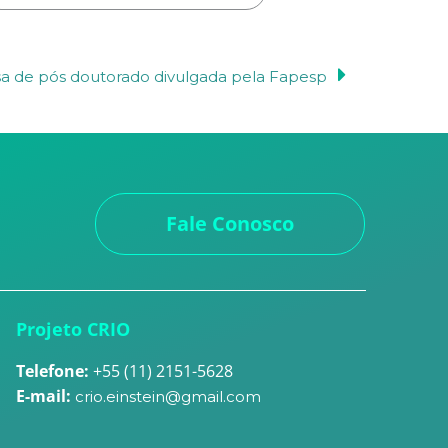
a de pós doutorado divulgada pela Fapesp
Fale Conosco
Projeto CRIO
Telefone:
+55 (11) 2151-5628
E-mail:
crio.einstein@gmail.com