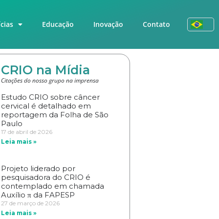
cias
Educação
Inovação
Contato
CRIO na Mídia
Citações do nosso grupo na imprensa
Estudo CRIO sobre câncer
cervical é detalhado em
reportagem da Folha de São
Paulo
17 de abril de 2026
Leia mais »
Projeto liderado por
pesquisadora do CRIO é
contemplado em chamada
Auxílio π da FAPESP
27 de março de 2026
Leia mais »