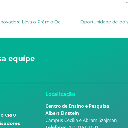
Ciência Brasileira em Foco: Terapia Celular Inovadora Leva o Prêmio Octavio Frias
Oportunidade de bols
sa equipe
u
Localização
Centro de Ensino e Pesquisa
Albert Einstein
 o CRIO
Campus Cecilia e Abram Szajman
isadores
Telefone:
(11) 2151-1001