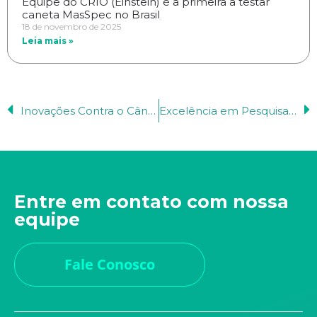
Equipe do CRIO (Einstein) é a primeira a testar
caneta MasSpec no Brasil
18 de novembro de 2025
Leia mais »
Inovações Contra o Câncer São Destaque na 15ª Edição do Prêmio Octavio Frias
Excelência em Pesquisa: Einstein é Celebrado na Cerimônia do Prêmio Octavio Frias de Oliveira
Entre em contato com nossa
equipe
Fale Conosco