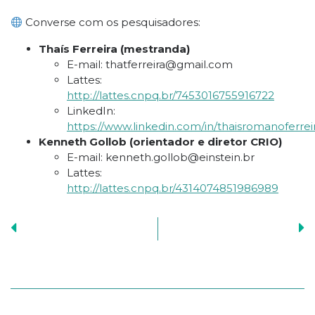
Converse com os pesquisadores:
Thaís Ferreira (mestranda)
E-mail: thatferreira@gmail.com
Lattes:
http://lattes.cnpq.br/7453016755916722
LinkedIn:
https://www.linkedin.com/in/thaisromanoferrei
Kenneth Gollob (orientador e diretor CRIO)
E-mail: kenneth.gollob@einstein.br
Lattes:
http://lattes.cnpq.br/4314074851986989